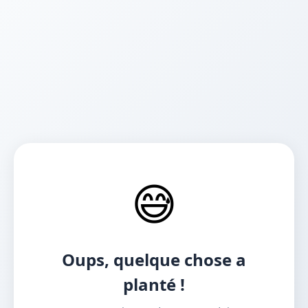
😅
Oups, quelque chose a
planté !