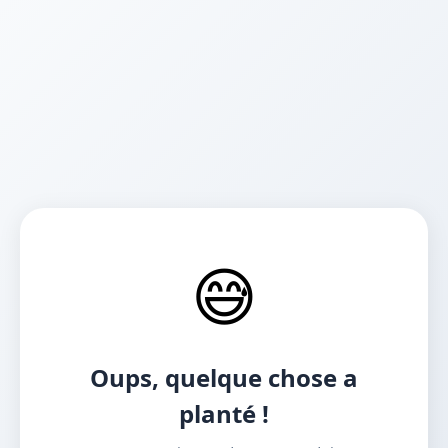
😅
Oups, quelque chose a
planté !