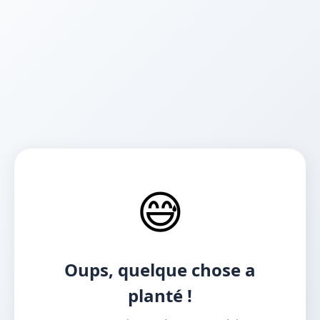
😅
Oups, quelque chose a
planté !