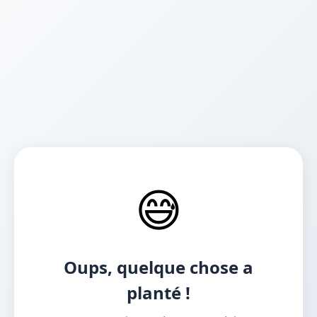
😅
Oups, quelque chose a
planté !