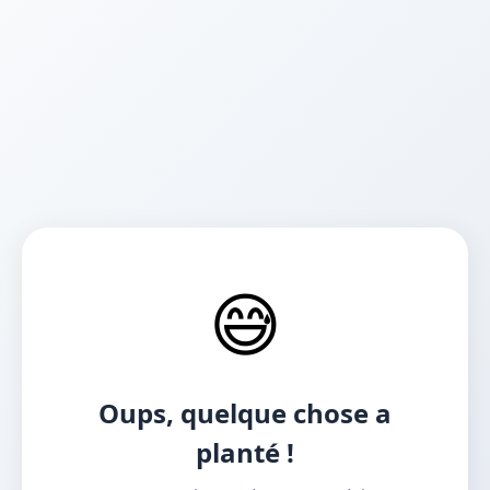
😅
Oups, quelque chose a
planté !