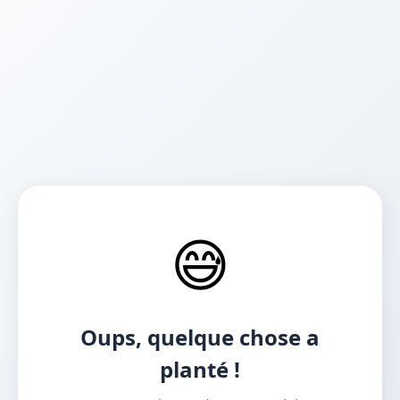
😅
Oups, quelque chose a
planté !