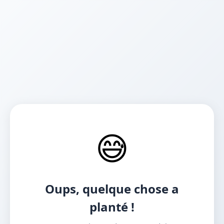
😅
Oups, quelque chose a
planté !