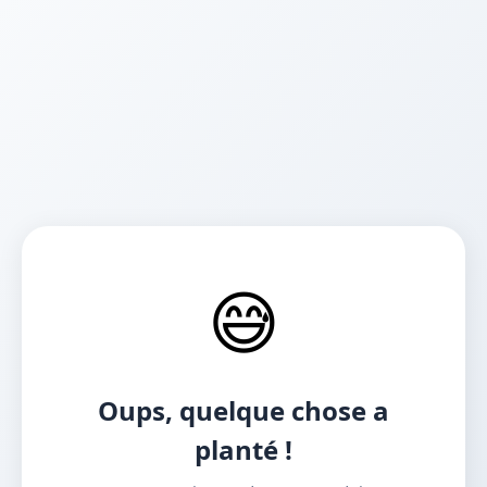
😅
Oups, quelque chose a
planté !