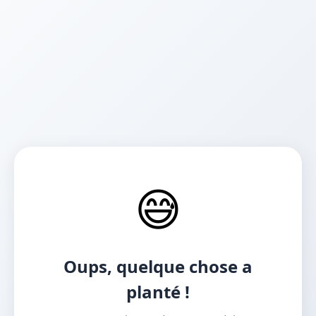
😅
Oups, quelque chose a
planté !