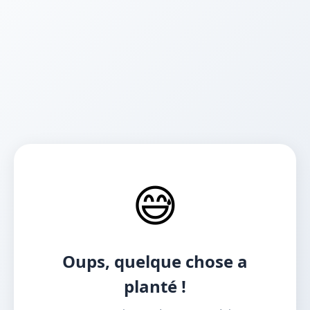
😅
Oups, quelque chose a
planté !