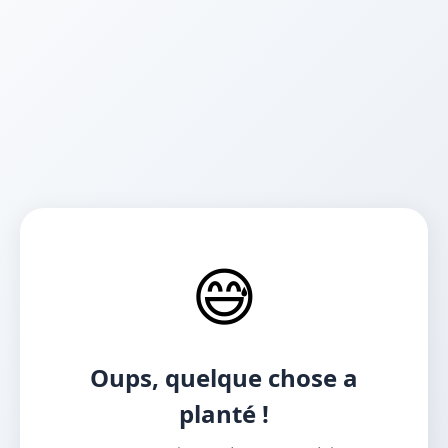
😅
Oups, quelque chose a
planté !