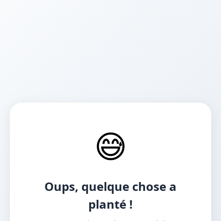
😅
Oups, quelque chose a
planté !