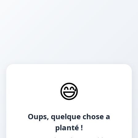
😅
Oups, quelque chose a
planté !