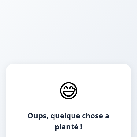
😅
Oups, quelque chose a
planté !