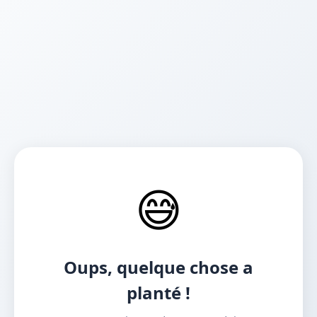
😅
Oups, quelque chose a
planté !