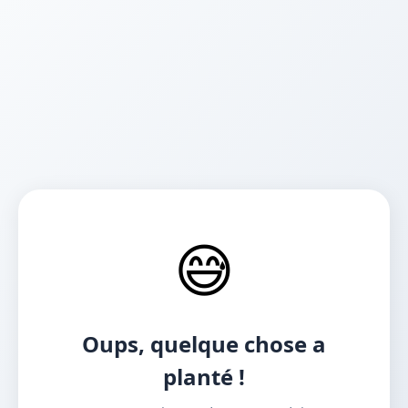
😅
Oups, quelque chose a
planté !