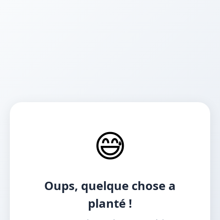
😅
Oups, quelque chose a
planté !