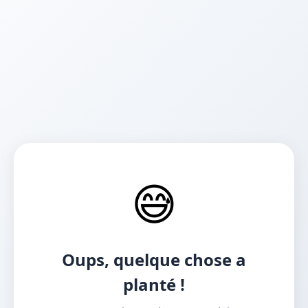
😅
Oups, quelque chose a
planté !