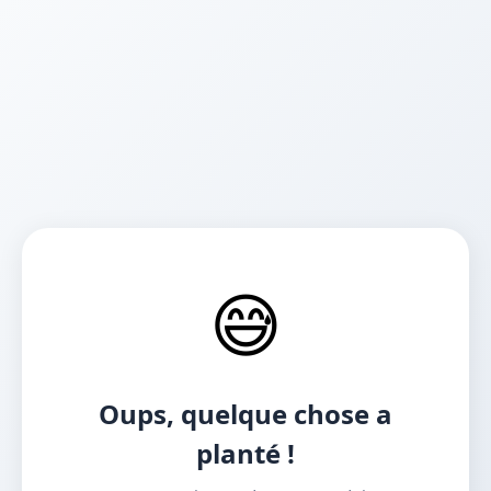
😅
Oups, quelque chose a
planté !