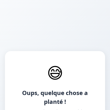
😅
Oups, quelque chose a
planté !