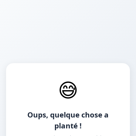
😅
Oups, quelque chose a
planté !