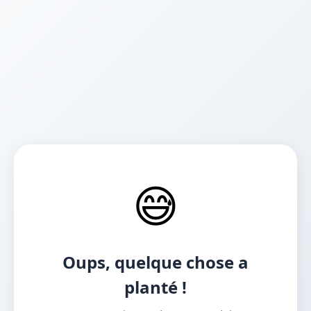
😅
Oups, quelque chose a
planté !