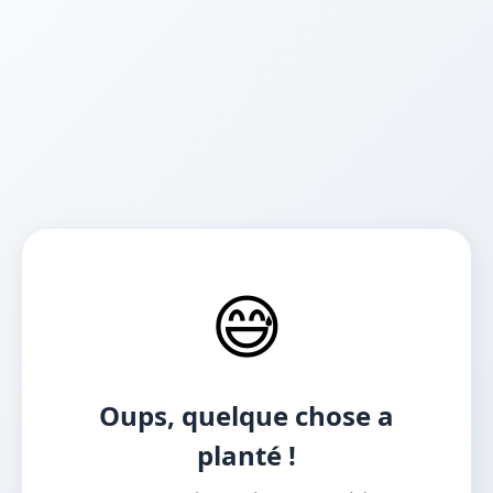
😅
Oups, quelque chose a
planté !