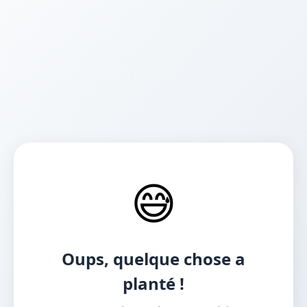
😅
Oups, quelque chose a
planté !