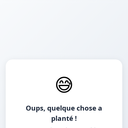
😅
Oups, quelque chose a
planté !