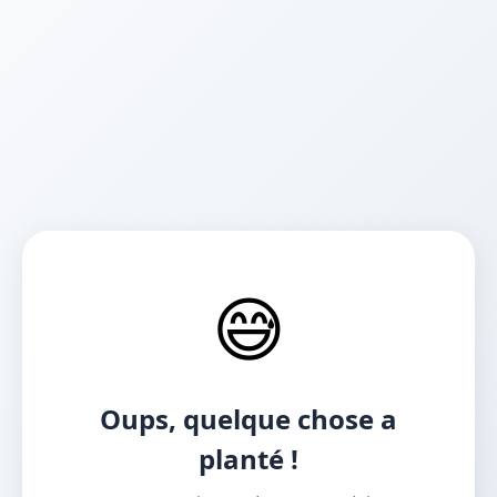
😅
Oups, quelque chose a
planté !