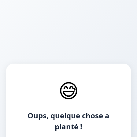
😅
Oups, quelque chose a
planté !