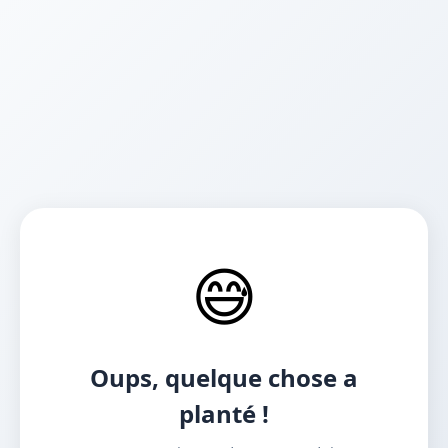
😅
Oups, quelque chose a
planté !