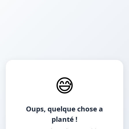
😅
Oups, quelque chose a
planté !