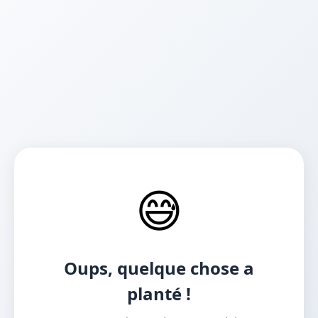
😅
Oups, quelque chose a
planté !