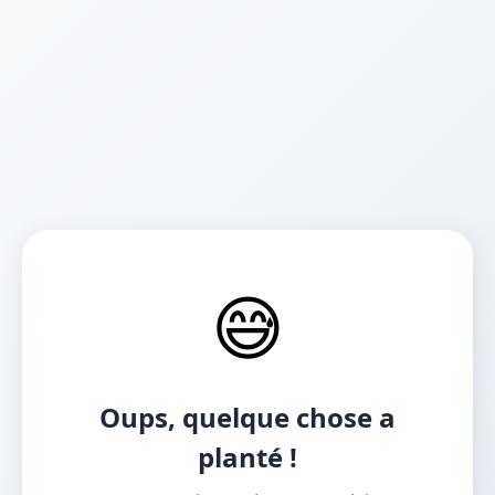
😅
Oups, quelque chose a
planté !