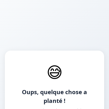
😅
Oups, quelque chose a
planté !