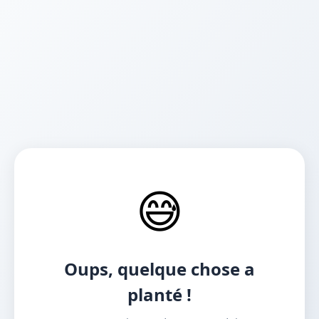
😅
Oups, quelque chose a
planté !