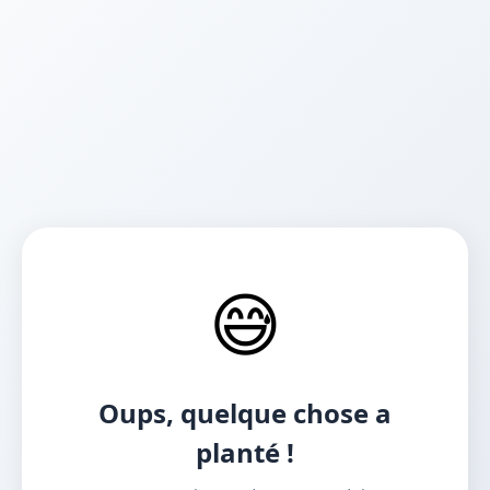
😅
Oups, quelque chose a
planté !