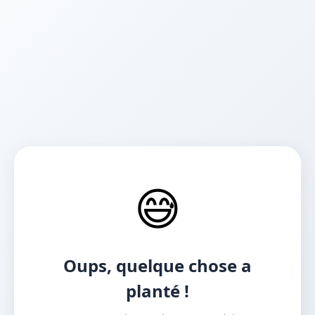
😅
Oups, quelque chose a
planté !