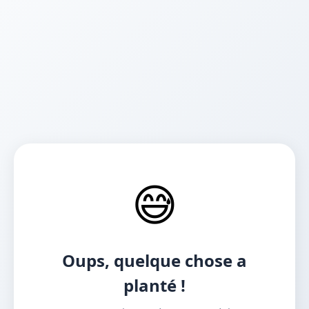
😅
Oups, quelque chose a
planté !