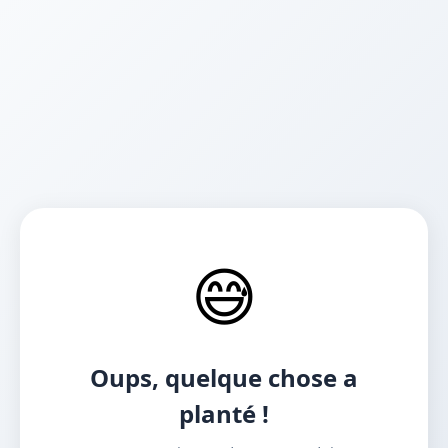
😅
Oups, quelque chose a
planté !