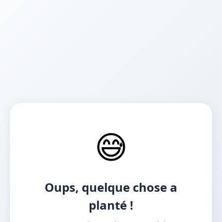
😅
Oups, quelque chose a
planté !