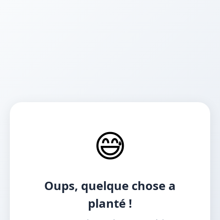
😅
Oups, quelque chose a
planté !