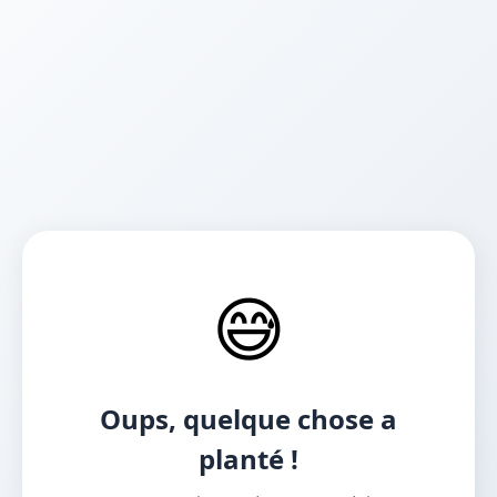
😅
Oups, quelque chose a
planté !