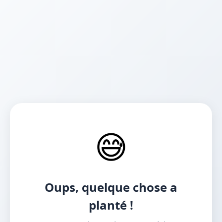
😅
Oups, quelque chose a
planté !