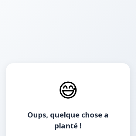
😅
Oups, quelque chose a
planté !