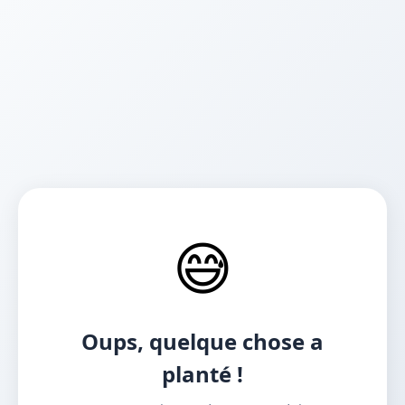
😅
Oups, quelque chose a
planté !