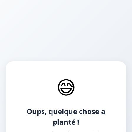
😅
Oups, quelque chose a
planté !