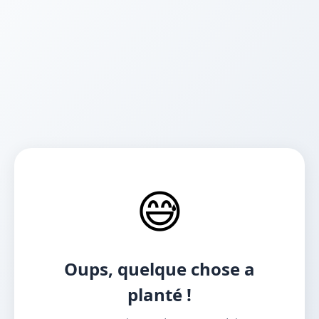
😅
Oups, quelque chose a
planté !