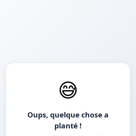
😅
Oups, quelque chose a
planté !