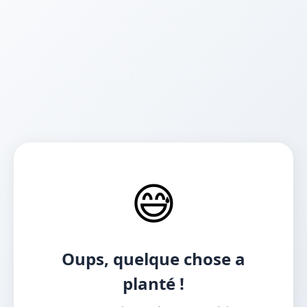
😅
Oups, quelque chose a
planté !