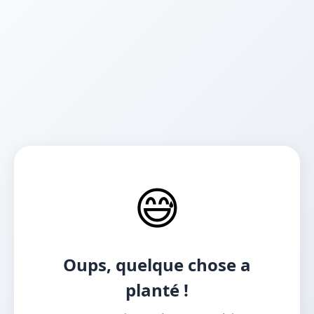
😅
Oups, quelque chose a
planté !