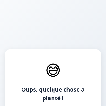
😅
Oups, quelque chose a
planté !