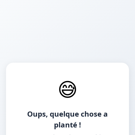
😅
Oups, quelque chose a
planté !